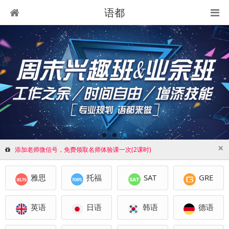
语都
×
添加老师微信号，免费领取名师体验课一次(2课时)
雅思
托福
SAT
GRE
英语
日语
韩语
德语