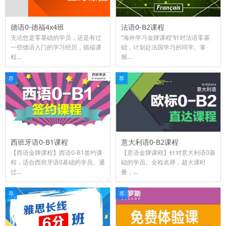
德语0-德福4x4班
法语0-B2课程
无论您是零基础的学员，还是有过
“海外学习金牌课程”针对法语零基
一些德语入门的学习经历，德福课
础，计划赴法国学习的同学。掌
程...
握...
荐
荐
西班牙语0-B1课程
意大利语0-B2课程
【西语金牌课程】西语0-B1签约课
【意语金牌课程】针对意大利语0基
程，适合西班牙语0基础的学员。通
础的学员。全程名师，超大课时
过...
量，...
荐
荐