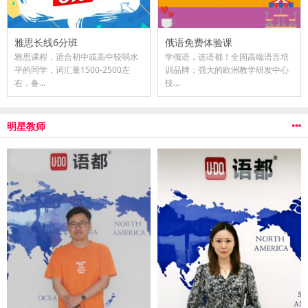
雅思长线6分班
俄语免费体验课
雅思课程，适合初中或高中较弱水
学俄语，选语都！全国高端语言培
平的同学，词汇量1500-2500左
训品牌；强大的欧洲教学研发中心
右，备...
技...
明星教师