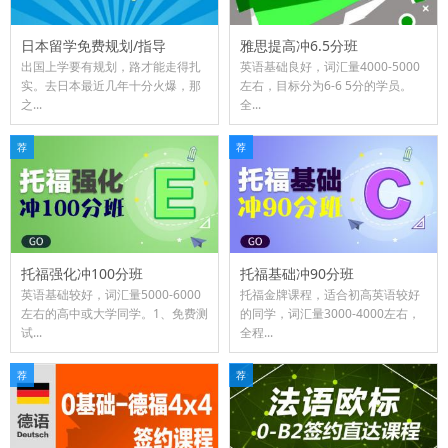
日本留学免费规划/指导
雅思提高冲6.5分班
出国上学要有规划，路才能走得扎
​英语基础良好，词汇量4000-5000
实。去日本最近几年十分火爆，那
左右，目标分为6-6 5分的学员。
之...
全...
荐
荐
托福强化冲100分班
托福基础冲90分班
英语基础较好，词汇量5000-6000
托福金牌课程，适合初高英语较好
左右的高中或大学同学。1、免费测
的同学，词汇量3000-4000左右，
试...
全程...
荐
荐