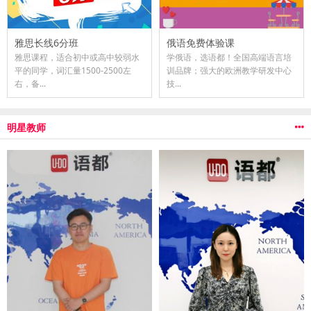
雅思长线6分班
俄语免费体验课
雅思课程，适合初中或高中较弱水
学俄语，选语都！全国高端语言培
平的同学，词汇量1500-2500左
训品牌；强大的欧洲教学研发中心
右，备...
技...
明星教师