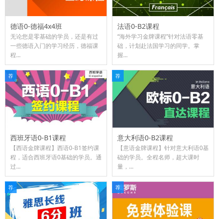
德语0-德福4x4班
法语0-B2课程
无论您是零基础的学员，还是有过
“海外学习金牌课程”针对法语零基
一些德语入门的学习经历，德福课
础，计划赴法国学习的同学。掌
程...
握...
荐
荐
西班牙语0-B1课程
意大利语0-B2课程
【西语金牌课程】西语0-B1签约课
【意语金牌课程】针对意大利语0基
程，适合西班牙语0基础的学员。通
础的学员。全程名师，超大课时
过...
量，...
荐
荐