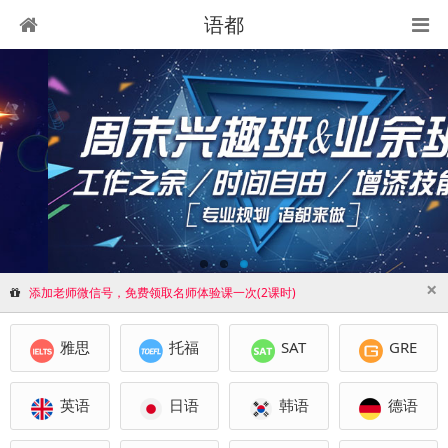
语都
×
添加老师微信号，免费领取名师体验课一次(2课时)
雅思
托福
SAT
GRE
英语
日语
韩语
德语