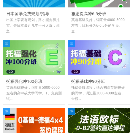
日本留学免费规划/指导
雅思提高冲6.5分班
出国上学要有规划，路才能走得扎
​英语基础良好，词汇量4000-5000
实。去日本最近几年十分火爆，那
左右，目标分为6-6 5分的学员。
之...
全...
荐
荐
托福强化冲100分班
托福基础冲90分班
英语基础较好，词汇量5000-6000
托福金牌课程，适合初高英语较好
左右的高中或大学同学。1、免费测
的同学，词汇量3000-4000左右，
试...
全程...
荐
荐